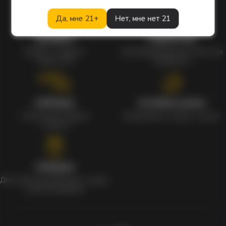
Да, мне 21+
Нет, мне нет 21
Кэшбэк
Гарантия
Кэшбек с каждого
Сертифицированное качество
заказа 1%
продуктов
Наборы
Особые цены
Уникальные наборы
Ежедневные скидки и акции
с мерчом
Скидки
Для клиентов действует скидка
в день рождения