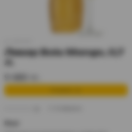
арт.
XO001345
Ликер Bols Mango, 0,7
л.
9 680 тг.
В корзину
В избранное
(0)
Вкус