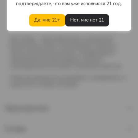
ликёрных брендов в мире с более чем 450-летней
подтверждаете, что вам уже исполнился 21 год.
историей. Нидерландский бренд славится высоким
качеством, яркими вкусами и использованием
Да, мне 21+
Нет, мне нет 21
натуральных ингредиентов, создавая классические и
современные ликёры для коктейльной культуры.
Bols Mango — фруктовый ликёр с насыщенным
вкусом спелого манго. Он объединяет сладость и
лёгкую тропическую кислинку, создавая яркий и
освежающий вкусовой профиль, идеально
подходящий для коктейлей и десертных напитков.
Ликёр рекомендуется употреблять охлаждённым, со
льдом или в составе коктейлей.
Характеристики
Отзывы