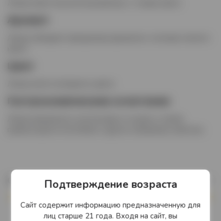
Ликер имеет восхитительный вкус с тонами манго.
Аромат
Ликер обладает прекрасным ароматом с нотками спелого
манго.
Цвет
Ликер желто-янтарного цвета.
Гастрономические сочетания
Ликер прекрасен в чистом виде со льдом, а также
превосходен в коктейлях и других смешанных напитках.
Описание
Подтверждение возраста
Сайт содержит информацию предназначенную для
Bols — один из старейших и самых известных
лиц старше 21 года. Входя на сайт, вы