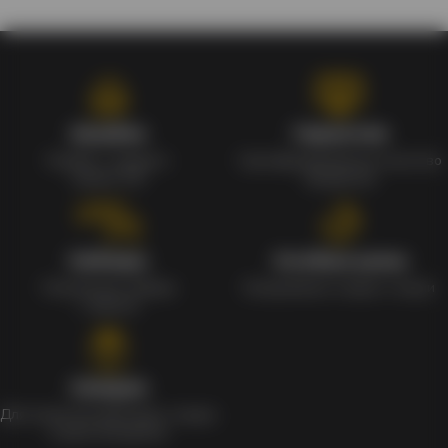
Кэшбэк
Гарантия
Кэшбек с каждого
Сертифицированное качество
заказа 1%
продуктов
Наборы
Особые цены
Уникальные наборы
Ежедневные скидки и акции
с мерчом
Скидки
Для клиентов действует скидка
в день рождения