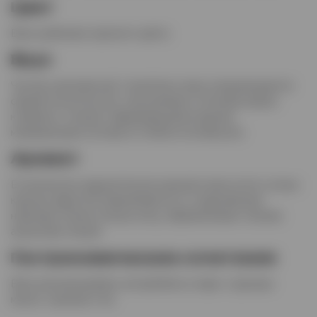
Цвет
Вино рубиново-красного цвета.
Вкус
Чистый, шелковистый, тонкий вкус вина сопровождается
свежей кислотностью, изысканными оттенками вишни,
клубники и специй, завершающимися яркими
минеральными нотками в стойком послевкусии.
Аромат
В элегантном, выразительном аромате вина нотки сочных
красных фруктов перемежаются со сладковатыми
нюансами спелых лесных ягод, обрамленными тонкими
акцентами специй.
Гастрономические сочетания
Вино рекомендовано употреблять в паре с красным
мясом, тушеным и жа