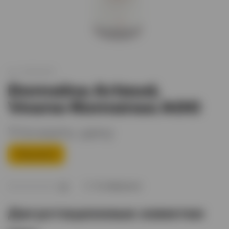
арт.
XO004444
Domaine Arlaud,
Vosne-Romanee AOC
Уточнить цену
Предзаказ
В избранное
(0)
Дегустационные заметки