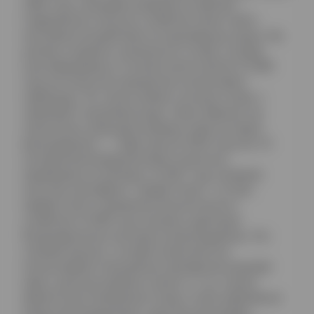
1982 году и расширил владения хозяйства. “…
Современное сельское хозяйство может иметь
негативное воздействие на окружающую среду. Мы
должны сохранить уникальность почвы, которая
культивировалась в течение многих веков. В 1999
году мы полностью прекратили использовать
гербициды. Это сильно влияет на жизнь почвы, и
загрязняет подземные воды. Таким образом, мы
значительно уменьшили влияние химии на наших
виноградниках”, — Эрве Арло.В 2004 году все 15
гектаров виноградников были полностью
переведены на органику. В 2007 году компания
получила сертификат “Qualité France”, это был
первый этап в становлении биологического
хозяйства. В 2009 году началась адаптация
биодинамических методов на виноградниках. Это
сложный процесс, который заключается в
использовании специальных препаратов (коровий
навоз, диоксид кремния, компост и т.д.). Целью
является восстановление почвы и поиск равновесия
между виноградниками и другими растениями,