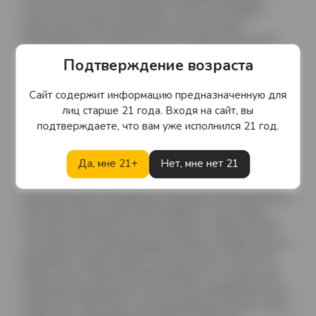
согласно лунному календарю. 2015 год подарил
бургундским виноградникам исключительно
благоприятные климатические условия: было много
солнечных дней и мало осадков, в июне и июле
Подтверждение возраста
стояла жаркая погода, что позволило ягодам набрать
оптимальную зрелость и продемонстрировать в
Сайт содержит информацию предназначенную для
Domaine Arlaud, Vosne-Romanee изысканные нотки
лиц старше 21 года. Входя на сайт, вы
спелых красных фруктов и ягод в сопровождении
подтверждаете, что вам уже исполнился 21 год.
гармоничной кислотности и шелковистых танинов.О
производителеИстория хозяйства Domaine Arlaud
Да, мне 21+
Нет, мне нет 21
началась тогда, когда Жозеф Арло женился на
уроженке Бургундии Рене Амиот во время Второй
мировой войны. Свадебным подарком родственников
Рене были бесценные виноградники, на которых
Жозеф и проводил все свое время с 1949 по 1970
год, работая с виноградными лозами. В 1966 году он
приобрел старый погреб “Grenier à sel” в Нюи-Сен-
Жорж. Этот замечательный подвал 14-го века стал
эмблемой винодельни и до сих пор изображается на
этикетках. Эрве Арло стал преемником своего отца в