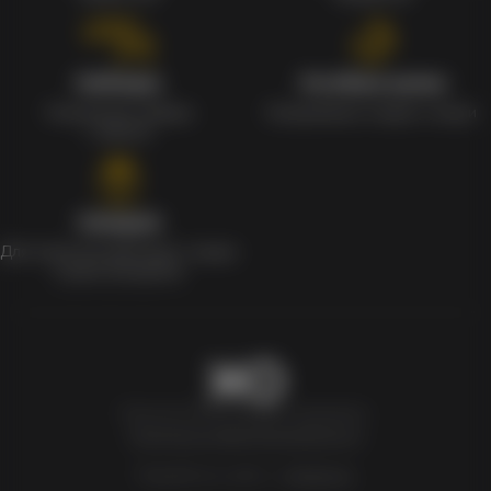
Наборы
Особые цены
Уникальные наборы
Ежедневные скидки и акции
с мерчом
Скидки
Для клиентов действует скидка
в день рождения
Newxo.kz © Все права защищены.
Политика конфиденциальности
Разработка сайта –
InSales.kz