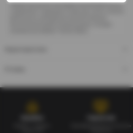
тайнами виноделия, богатейшим накопленным опытом
и уважением к традициям. В наши дни, после столетия
деятельности, винодельня пользуется весьма
неплохой репутацией на винном рынке. Сегодня
компанию возглавляет Натале Верга.
Характеристики
Отзывы
Кэшбэк
Гарантия
Кэшбек с каждого
Сертифицированное качество
заказа 1%
продуктов