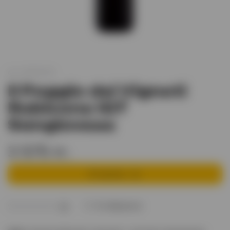
арт.
XO001922
Il Poggio dei Vigneti
Rubicone IGT
Sangiovese
3 575 тг.
В корзину
В избранное
(0)