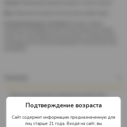
Аромат
Прекрасные ароматы вишни и тонких специй.
Вкус
Приятные ягодные нотки во вкусе, фруктовые
Гастрономические сочетания
Это вино хорошо
подходит для барбекю, всех сытных блюд или острой
пасты. Это также фантастическое вино, которым можно
наслаждаться в качестве аперитива. Отличное вино для
вечеринки!
Описание
Поместье нашей семьи находится в южной части
Кремшталя и управляется Стефаном и Леопольдом
Подтверждение возраста
Мюллерами. Обязанности четко структурированы:
Стефан-управляющий виноградником, а Леопольд-
Сайт содержит информацию предназначенную для
винодел и менеджер по продажам. Наша философия
лиц старше 21 года. Входя на сайт, вы
заключается в том, чтобы производить вино в