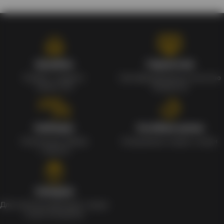
Кэшбэк
Гарантия
Кэшбек с каждого
Сертифицированное качество
заказа 1%
продуктов
Наборы
Особые цены
Уникальные наборы
Ежедневные скидки и акции
с мерчом
Скидки
Для клиентов действует скидка
в день рождения