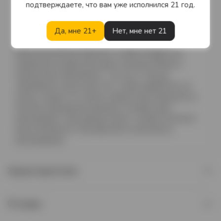
подтверждаете, что вам уже исполнился 21 год.
гармонии с природой, поэтому мы хотим использовать
индивидуальные условия каждого отдельного
Да, мне 21+
Нет, мне нет 21
виноградника. Учитывая эти важные факторы, мы
даем винограду самый высокий шанс развить
физиологическую зрелость, чтобы он вырос до
идеальной основы для наших типичных белых и
красных вин. Виноделие – это не то, чем мы
занимаемся только для того, чтобы заработать на
жизнь, скорее это страсть нашей семьи приносить в
бутылку прекрасные ароматы, которые дает
виноградник. Наш принцип прост: основа отличного
вина начинается с безупречного качества на
винограднике.
Характеристики
Отзывы