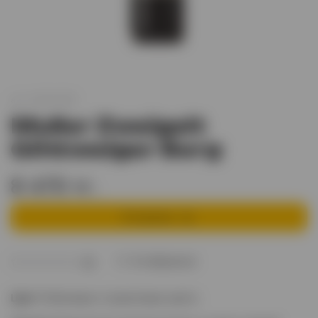
арт.
XO002499
Muller Zweigelt
Göttweiger Berg
8 470 тг.
В корзину
В избранное
(0)
Цвет
Рубиновые и гранатовые цвета