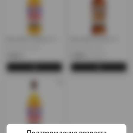
Виски Bell’s Original 0,7 л.
Виски Bells Spiced 0,7 л.
Великобритания
Великобритания
6 600 тг.
5 080 тг.
7 260 тг.
Подтверждение возраста