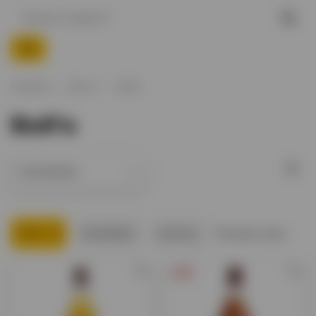
Главная
Виски
Bell's
Bell's
Bell's
Glenfiddich
Jameson
Показать еще
-30%