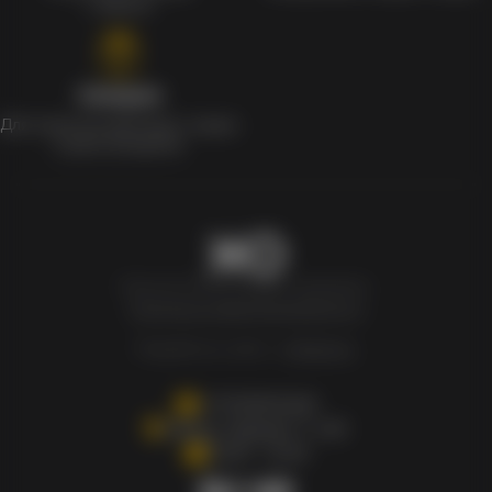
с мерчом
Скидки
Для клиентов действует скидка
в день рождения
Newxo.kz © Все права защищены.
Политика конфиденциальности
Разработка сайта –
InSales.kz
+77076970429
Алматы, Керемет 7, к40
10.00 - 21.00