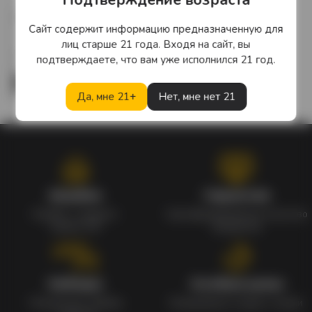
Виски Bell’s Original 1 л.
Сайт содержит информацию предназначенную для
Великобритания
лиц старше 21 года. Входя на сайт, вы
9 130 тг.
подтверждаете, что вам уже исполнился 21 год.
Да, мне 21+
Нет, мне нет 21
Кэшбэк
Гарантия
Кэшбек с каждого
Сертифицированное качество
заказа 1%
продуктов
Наборы
Особые цены
Уникальные наборы
Ежедневные скидки и акции